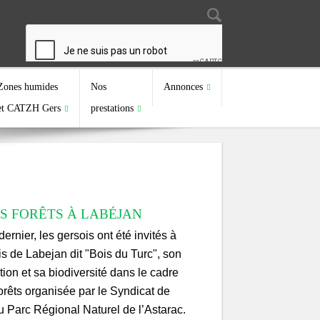
Search
Search form
Zones humides
Nos
Annonces
et CATZH Gers
prestations
ES FORÊTS À LABÉJAN
ernier, les gersois ont été invités à
is de Labejan dit "Bois du Turc", son
stion et sa biodiversité dans le cadre
forêts organisée par le Syndicat de
u Parc Régional Naturel de l’Astarac.