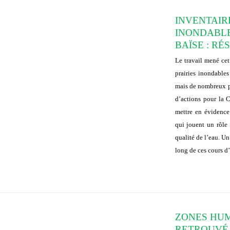
INVENTAIR
INONDABLE
BAÏSE : RÉ
Le travail mené cet
prairies inondable
mais de nombreux pr
d’actions pour la 
mettre en évidence 
qui jouent un rôle 
qualité de l’eau. Un 
long de ces cours d
ZONES HUM
RETROUVÉ