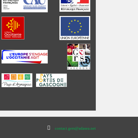
contact.gers@adasea.net