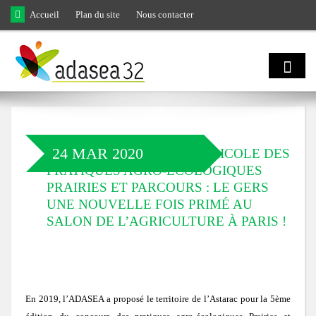
Skip to main content
Accueil
Plan du site
Nous contacter
Qui sommes
nous ?
24 MAR 2020
CONCOURS GÉNÉRAL AGRICOLE DES
PRATIQUES AGRO-ÉCOLOGIQUES
Natura 2000
Domaines d'activités
PRAIRIES ET PARCOURS : LE GERS
UNE NOUVELLE FOIS PRIMÉ AU
et biodiversité
SALON DE L’AGRICULTURE À PARIS !
Notre équipe
Agro
Biodiversité
Notre engagement
écologie
LIFE Coteaux Gascons
Les facettes de la biodiversité gersoise
En 2019, l’ADASEA a proposé le territoire de l’Astarac pour la 5ème
Notre gouvernance