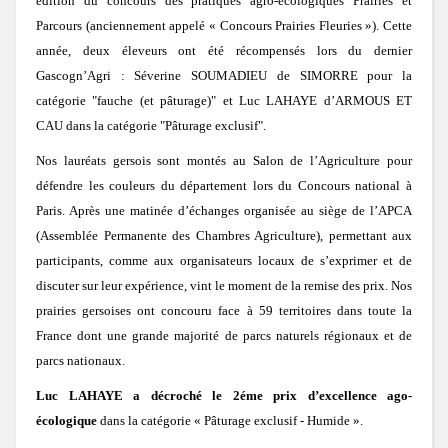
édition du concours des pratiques agro-écologiques Prairies et
Urbanisme
Concours des pratiques agro-écologiques
Parcours (anciennement appelé « Concours Prairies Fleuries »). Cette
Natura2000
Vie associative
Milieux secs du Gers
année, deux éleveurs ont été récompensés lors du dernier
Zones humides
Mesures agri-environnementales
Notre démarche
Prairies lauréates
Gascogn’Agri : Séverine SOUMADIEU de SIMORRE pour la
Actions menées
catégorie "fauche (et pâturage)" et Luc LAHAYE d’ARMOUS ET
et CATZH Gers
Notre réseau
CAU dans la catégorie "Pâturage exclusif".
Paiement pour services environnementaux
Nos compétences
Espèces animales du Gers
Formations obligatoires (2023-2027)
Journal du Concours
Nos lauréats gersois sont montés au Salon de l’Agriculture pour
Nos
Histoire
Présentation de la CATZH
Formations
défendre les couleurs du département lors du Concours national à
Projet "Veau des Prés"
Nos références
PSE 2025
2017: La Chevêche d’Athéna, chouette de nos campagnes
prestations
Les amphibiens
MAEC 2026
Paris. Après une matinée d’échanges organisée au siège de l’APCA
Témoignages de gestionnaires
Les zones humides
Concours 2026
(Assemblée Permanente des Chambres Agriculture), permettant aux
Lutte contre l'érosion
Réflexions, exemples
Permanences
participants, comme aux organisateurs locaux de s’exprimer et de
Annonces
Expertises et documents d'incidence Loi sur l'Eau
PSE 2020
2017: Paroles de Cistude
discuter sur leur expérience, vint le moment de la remise des prix. Nos
On parle de nous !
Missions de la CATZH
Les plantes messicoles
MAEC 2025
Qu’est-ce que c'est ?
Appel à concourir
Valorisation des prairies naturelles inondables
Concours 2024
PAT Gimone
Appui aux collectivités dans la prise en compte des zones humides dans le
prairies gersoises ont concouru face à 59 territoires dans toute la
Expertises faune flore habitat
Achats publics
Vidéos de présentation
France dont une grande majorité de parcs naturels régionaux et de
Territoires d'action
PSE 2019
Actions de promotion
parcs nationaux.
Etude: Valorisation des produits issus d'élevage herbager
La Jacinthe de Rome
MAEC 2024
Les types de zones humides du Gers
Passage du jury 2026
Appel à concourir
2020 : Érosion : des solutions simples et efficaces
Plan de performance energétique
Emplois
Concours 2022
2017: Journée technique : Aménagements hydrauliques et anti-érosifs
Luc LAHAYE
a
décroch
é
le 2éme prix d’excellence ago-
Témoignages
Bas-Armagnac
écologique
dans la catégorie « Pâturage exclusif - Humide ».
Projet d'Eco-Pâturage
Amélioration des connaissances
Bilan 2024