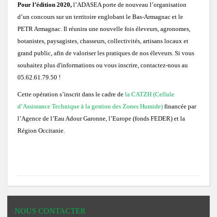
Pour l’édition 2020,
l’ADASEA porte de nouveau l’organisation
Notices provisoires des territoires MAEC 2020
MAEC 2017
Concours général agricole des pratiques agro-écologiques Prairies et Parc
Les 3 premiers recevront un panier garni !
Remise des prix locale du concours prairies fleuries 2017
Une prairie Gersoise primée au Salon International de l'Agriculture 2017 
d’un concours sur un territoire englobant le Bas-Armagnac et le
Concours 2015
PETR Armagnac. Il réunira une nouvelle fois éleveurs, agronomes,
2016: Comité de suivi des prairies inondables de la vallée de la Gimone e
2016: Chantier pilote de restauration fonctionnelle d’une prairie humide
botanistes, paysagistes, chasseurs, collectivités, artisans locaux et
grand public, afin de valoriser les pratiques de nos éleveurs. Si vous
MAEC 2016
Remise des prix du Concours des Pratiques Agro-écologiques 2018
Une Prairie du Gers primée au Salon de l'Agriculture 2018 à Paris !
Concours des Prairies Fleuries 2015
Concours 2014
souhaitez plus d'informations ou vous inscrire, contactez-nous au
2016: Réunion milieux humides à L'Isle Jourdain
05.62.61.79.50 !
MAEC 2015
Les 3 premiers recevront un trophée en bois local !
Zoom sur le gagnant 2015
Cette opération s’inscrit dans le cadre de
la CATZH (Cellule
d’Assistance Technique à la gestion des Zones Humide)
financée par
l’Agence de l’Eau Adour Garonne, l’Europe (fonds FEDER) et la
Région Occitanie.
NOUS CONTACTER