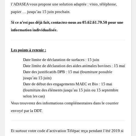
Urbanisme
Concours des pratiques agro-écologiques
l’ADASEA vous propose une solution adaptée : visio, téléphone,
Natura2000
papier … jusqu’au 15 juin prochain.
Vie associative
Milieux secs du Gers
Zones humides
Mesures agri-environnementales
Notre démarche
Prairies lauréates
Si ce n’est pas déjà fait, contactez-nous au 05.62.61.79.50 pour une
Actions menées
information individualisée.
et CATZH Gers
Notre réseau
Paiement pour services environnementaux
Nos compétences
Espèces animales du Gers
Formations obligatoires (2023-2027)
Journal du Concours
Les points à retenir :
Nos
Histoire
Présentation de la CATZH
Formations
Projet "Veau des Prés"
Nos références
PSE 2025
2017: La Chevêche d’Athéna, chouette de nos campagnes
Date limite de déclaration de surfaces : 15 juin
prestations
Les amphibiens
MAEC 2026
Date limite de déclaration des aides animales bovines : 15 mai
Témoignages de gestionnaires
Les zones humides
Concours 2026
Date des justificatifs DPB : 15 mai (fourniture possible
Lutte contre l'érosion
Réflexions, exemples
Permanences
jusqu’au 15 juin)
Annonces
Expertises et documents d'incidence Loi sur l'Eau
PSE 2020
2017: Paroles de Cistude
Date de début des engagements MAEC et Bio : 15 mai
On parle de nous !
Missions de la CATZH
Les plantes messicoles
MAEC 2025
Qu’est-ce que c'est ?
Appel à concourir
(fourniture des éléments jusqu’au 15 juin ou 15 septembre
Valorisation des prairies naturelles inondables
Concours 2024
PAT Gimone
Appui aux collectivités dans la prise en compte des zones humides dans le
selon les cas)
Expertises faune flore habitat
Achats publics
Vidéos de présentation
Vous trouverez des informations complémentaires dans le courrier
Territoires d'action
PSE 2019
Actions de promotion
envoyé par la DDT.
Etude: Valorisation des produits issus d'élevage herbager
La Jacinthe de Rome
MAEC 2024
Les types de zones humides du Gers
Passage du jury 2026
Appel à concourir
2020 : Érosion : des solutions simples et efficaces
Plan de performance energétique
Emplois
Concours 2022
2017: Journée technique : Aménagements hydrauliques et anti-érosifs
Témoignages
Bas-Armagnac
Projet d'Eco-Pâturage
Amélioration des connaissances
Bilan 2024
Et surtout votre code d’activation Télépac reçu pendant l’été 2019 si