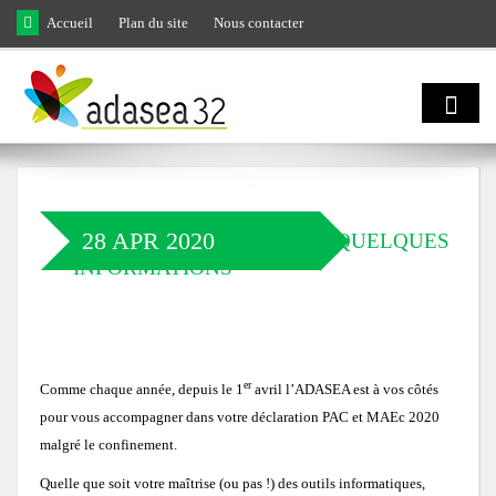
Skip to main content
Accueil
Plan du site
Nous contacter
Qui sommes
nous ?
28 APR 2020
DÉCLARATION PAC 2020 : QUELQUES
INFORMATIONS
Natura 2000
Domaines d'activités
et biodiversité
Notre équipe
er
Comme chaque année, depuis le 1
avril l’ADASEA est à vos côtés
Agro
Biodiversité
pour vous accompagner dans votre déclaration PAC et MAEc 2020
Notre engagement
écologie
malgré le confinement.
LIFE Coteaux Gascons
Les facettes de la biodiversité gersoise
Quelle que soit votre maîtrise (ou pas !) des outils informatiques,
Notre gouvernance