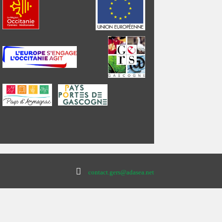
contact.gers@adasea.net