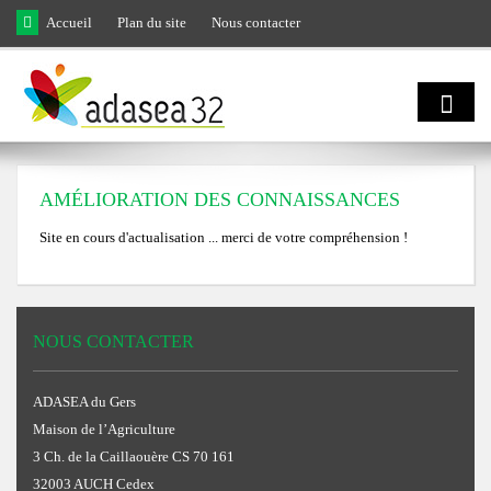
Skip to main content
Accueil
Plan du site
Nous contacter
Qui sommes
AMÉLIORATION DES CONNAISSANCES
nous ?
Site en cours d'actualisation ... merci de votre compréhension !
Natura 2000
Domaines d'activités
et biodiversité
NOUS CONTACTER
Notre équipe
Agro
Biodiversité
ADASEA du Gers
Notre engagement
Maison de l’Agriculture
écologie
3 Ch. de la Caillaouère CS 70 161
LIFE Coteaux Gascons
Les facettes de la biodiversité gersoise
Notre gouvernance
32003 AUCH Cedex