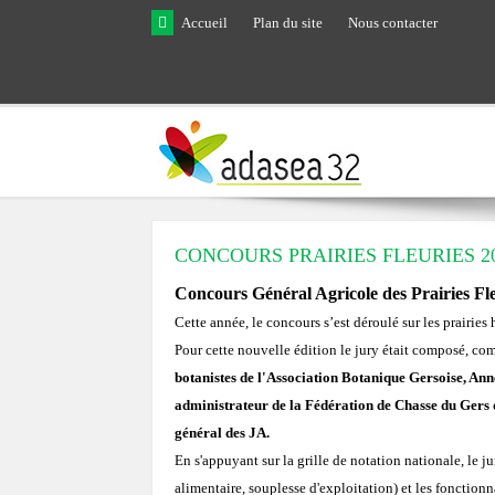
Skip to main content
Accueil
Plan du site
Nous contacter
CONCOURS PRAIRIES FLEURIES 2
Concours Général Agricole des Prairies Fl
Cette année, le concours s’est déroulé sur les prairies
Pour cette nouvelle édition le jury était composé, co
botanistes de l'Association Botanique Gersoise, 
administrateur de la Fédération de Chasse du Gers q
général des JA.
En s'appuyant sur la grille de notation nationale, le ju
alimentaire, souplesse d'exploitation) et les fonctionna