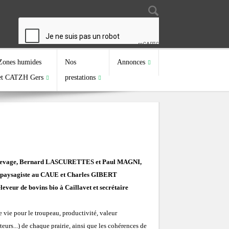
Search
Search form
Zones humides
Nos
Annonces
et CATZH Gers
prestations
l'Élevage, Bernard LASCURETTES et Paul MAGNI,
TE paysagiste au CAUE et Charles GIBERT
eveur de bovins bio à Caillavet et secrétaire
de vie pour le troupeau, productivité, valeur
teurs...) de chaque prairie, ainsi que les cohérences de