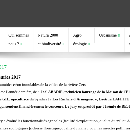
Qui sommes
Natura 2000
Agro
Urbanisme
nous ?
et biodiversité
écologie
017
euries 2017
 humides et/ou inondables de la vallée de la rivière Gers !
mme l’année dernière, de :
Joël ABADIE, technicien fourrage de la Maison de 
Anne GIL, apicultrice du Syndicat « Les Rûchers d'Armagnac », Laetitia LAFFI
ui soutient financièrement le concours. Le jury est présidé par Jérémie de RE, él
ry a évalué les fonctionnalités agricoles (facilité d'exploitation, qualité du milieu 
lités écologiques (richesse floristique, qualité du milieu pour les insectes pollinisa