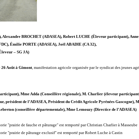
Alexandre BROCHET (ADASEA), Robert LUCHE (Éleveur participant), Anne GI
FDC), Émilie PORTE (ADASEA), Joël ABADIE (CA 32),
leveur – SG JA)
le 26 Août à Gimont
, manifestation agricole organisée par le syndicat des jeunes agr
participant), Mme Adda (Conseillère régionale), M. Charlier (éleveur participant
r, président de l’ADASEA, Président du Crédit Agricole Pyrénées Gascogne), M.
 Lebreton (conseillère départementale), Mme Lemouzy (Directice de l’ADASEA)
orie "prairie de fauche et pâturage" est remporté par Christian Charlier à Masseube
orie "prairie de pâturage exclusif" est remporté par Robert Luche à Castin