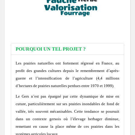
Notices provisoires des territoires MAEC 2020
MAEC 2017
Concours général agricole des pratiques agro-écologiques Prairies et Parc
Les 3 premiers recevront un panier garni !
Remise des prix locale du concours prairies fleuries 2017
Une prairie Gersoise primée au Salon International de l'Agriculture 2017 
Concours 2015
2016: Comité de suivi des prairies inondables de la vallée de la Gimone e
2016: Chantier pilote de restauration fonctionnelle d’une prairie humide
MAEC 2016
Remise des prix du Concours des Pratiques Agro-écologiques 2018
Une Prairie du Gers primée au Salon de l'Agriculture 2018 à Paris !
Concours des Prairies Fleuries 2015
Concours 2014
2016: Réunion milieux humides à L'Isle Jourdain
POURQUOI UN TEL PROJET ?
MAEC 2015
Les 3 premiers recevront un trophée en bois local !
Zoom sur le gagnant 2015
Les prairies naturelles ont fortement régressé en France, au
profit des grandes cultures depuis le remembrement d’après-
guerre et l’intensification de l’agriculture (4,4 millions
d’hectares de prairies naturelles perdues entre 1970 et 1999).
Le Gers n’est pas épargné par cette dynamique de mise en
cuture, particulièrement sur ses prairies inondables de fond de
vallée, très souvent mécanisables. Cette tendance se poursuit
dans un contexte gersois où l’élevage herbager diminue,
remettant en cause la place même de ces prairies dans les
systèmes agricoles locaux.