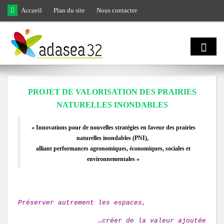
Skip to main content
Accueil
Plan du site
Nous contacter
Qui sommes
PROJET DE VALORISATION DES PRAIRIES
nous ?
NATURELLES INONDABLES
« Innovations pour de nouvelles stratégies en faveur des prairies
Natura 2000
Domaines d'activités
naturelles inondables (PNI),
et biodiversité
alliant performances agronomiques, économiques, sociales et
Notre équipe
environnementales »
Agro
Biodiversité
Notre engagement
écologie
Préserver autrement les espaces,
LIFE Coteaux Gascons
Les facettes de la biodiversité gersoise
Notre gouvernance
…créer de la valeur ajoutée