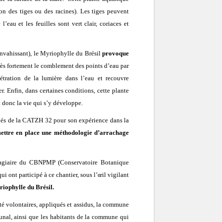
n des tiges ou des racines). Les tiges peuvent
eau et les feuilles sont vert clair, coriaces et
 envahissant), le Myriophylle du Brésil
provoque
 très fortement le comblement des points d’eau par
nétration de la lumière dans l’eau et recouvre
. Enfin, dans certaines conditions, cette plante
 donc la vie qui s’y développe.
és de la CATZH 32 pour son expérience dans la
 mettre en place une méthodologie d’arrachage
stagiaire du CBNPMP (Conservatoire Botanique
 ont participé à ce chantier, sous l’œil vigilant
iophylle du Brésil.
té volontaires, appliqués et assidus, la commune
nal, ainsi que les habitants de la commune qui