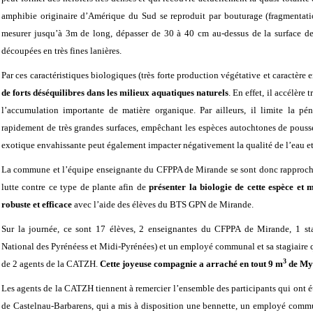
amphibie originaire d’Amérique du Sud se reproduit par bouturage (fragmentatio
mesurer jusqu’à 3m de long, dépasser de 30 à 40 cm au-dessus de la surface de l’
découpées en très fines lanières.
Par ces caractéristiques biologiques (très forte production végétative et caractère
de forts
déséquilibres dans les milieux aquatiques naturels
. En effet, il accélère
l’accumulation importante de matière organique. Par ailleurs, il limite la pé
rapidement de très grandes surfaces, empêchant les espèces autochtones de pousser
exotique envahissante peut également impacter négativement la qualité de l’eau et
La commune et l’équipe enseignante du CFPPA de Mirande se sont donc rapproch
lutte contre ce type de plante afin de
présenter la biologie de cette espèce et
robuste et efficace
avec l’aide des élèves du BTS GPN de Mirande.
Sur la journée, ce sont 17 élèves, 2 enseignantes du CFPPA de Mirande, 1 
National des Pyrénéess et Midi-Pyrénées) et un employé communal et sa stagiaire qui
3
de 2 agents de la CATZH.
Cette joyeuse compagnie a arraché en tout 9 m
de Myr
Les agents de la CATZH tiennent à remercier l’ensemble des participants qui ont é
de Castelnau-Barbarens, qui a mis à disposition une bennette, un employé commu