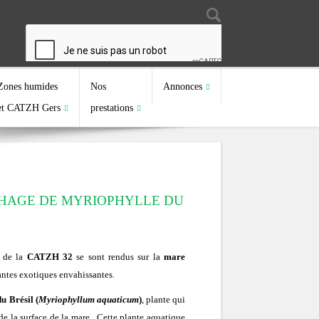
Search
Search form
Zones humides
Nos
Annonces
et CATZH Gers
prestations
HAGE DE MYRIOPHYLLE DU
s de la
CATZH 32
se sont rendus sur la
mare
antes exotiques envahissantes.
u Brésil (
Myriophyllum aquaticum
)
, plante qui
 de la surface de la mare. Cette plante aquatique