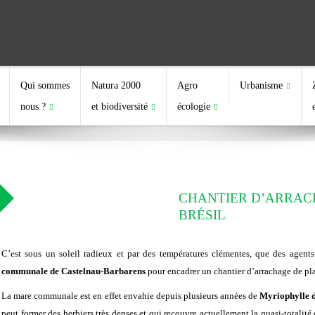
Qui sommes
Natura 2000
Agro
Urbanisme
nous ?
et biodiversité
écologie
CHANTIER D’ARRAC
BRÉSIL
C’est sous un soleil radieux et par des températures clémentes, que des agent
communale de Castelnau-Barbarens
pour encadrer un chantier d’arrachage de pl
La mare communale est en effet envahie depuis plusieurs années de
Myriophylle d
peut former des herbiers très denses et qui recouvre actuellement la quasi-totalité