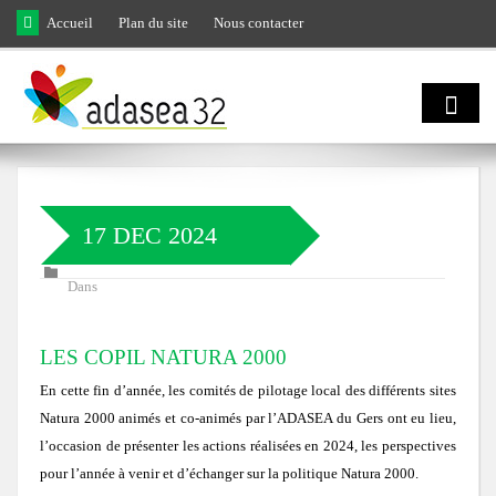
Skip to main content
Accueil
Plan du site
Nous contacter
Qui sommes
nous ?
17 DEC 2024
Natura 2000
Domaines d'activités
Dans
et biodiversité
Notre équipe
LES COPIL NATURA 2000
En cette fin d’année, les comités de pilotage local des différents sites
Agro
Biodiversité
Notre engagement
Natura 2000 animés et co-animés par l’ADASEA du Gers ont eu lieu,
écologie
l’occasion de présenter les actions réalisées en 2024, les perspectives
LIFE Coteaux Gascons
Les facettes de la biodiversité gersoise
pour l’année à venir et d’échanger sur la politique Natura 2000.
Notre gouvernance